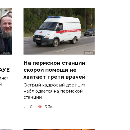
На пермской станции
 АУЕ
скорой помощи не
хватает трети врачей
на»,
й
Острый кадровый дефицит
наблюдается на пермской
станции
0
3.3к.