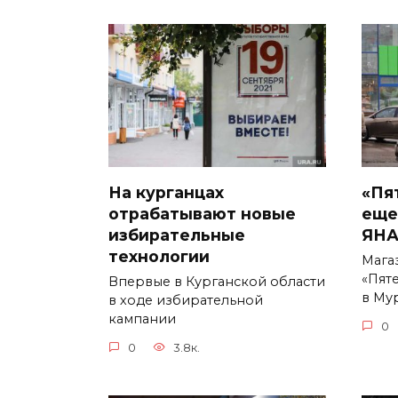
На курганцах
«Пя
отрабатывают новые
еще
избирательные
ЯН
технологии
Мага
«Пят
Впервые в Курганской области
в Му
в ходе избирательной
кампании
0
0
3.8к.