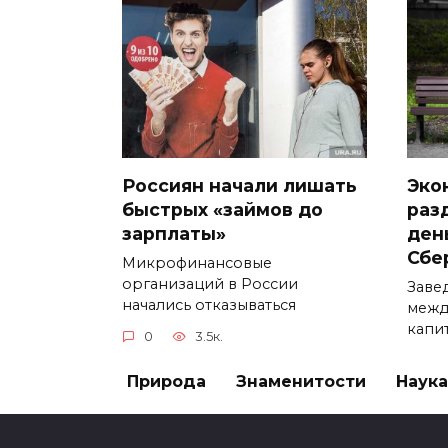
Россиян начали лишать
Эко
быстрых «займов до
раз
зарплаты»
ден
Сбе
Микрофинансовые
организаций в России
Заве
начались отказываться
межд
капи
0
3.5к.
0
Природа
Знаменитости
Наука