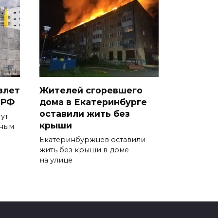
злет
Жителей сгоревшего
 РФ
дома в Екатеринбурге
оставили жить без
гут
крыши
чным
Екатеринбуржцев оставили
жить без крыши в доме
на улице
0
1.6к.