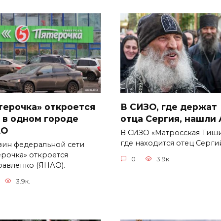
терочка» откроется
В СИЗО, где держат
 в одном городе
отца Сергия, нашли
АО
В СИЗО «Матросская Тиши
где находится отец Серги
зин федеральной сети
ерочка» откроется
0
3.9к.
равленко (ЯНАО).
3.9к.