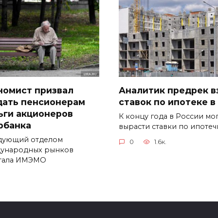
номист призвал
Аналитик предрек в
дать пенсионерам
ставок по ипотеке в
ьги акционеров
К концу года в России мо
рбанка
вырасти ставки по ипоте
дующий отделом
0
1.6к.
ународных рынков
тала ИМЭМО
1.8к.