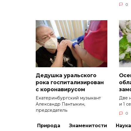
0
Дедушка уральского
Осе
рока госпитализирован
обл
с коронавирусом
зам
Екатеринбургский музыкант
Две 
Александр Пантыкин,
и 1 
председатель
0
0
3.6к.
Природа
Знаменитости
Наука