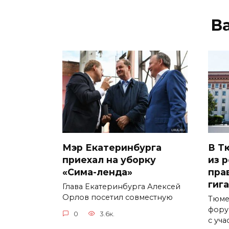
В
Мэр Екатеринбурга
В Т
приехал на уборку
из 
«Сима-ленда»
пра
гиг
Глава Екатеринбурга Алексей
Орлов посетил совместную
Тюме
фору
0
3.6к.
с уча