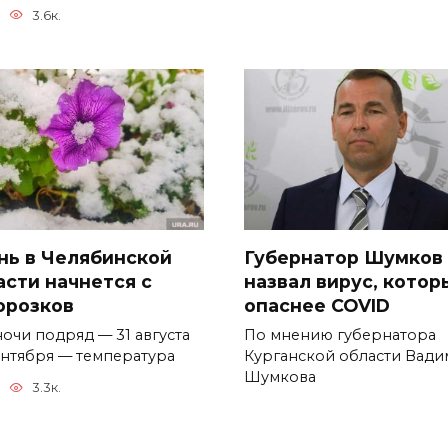
3.6к.
нь в Челябинской
Губернатор Шумков
асти начнется с
назвал вирус, котор
орозков
опаснее COVID
ночи подряд — 31 августа
По мнению губернатора
сентября — температура
Курганской области Вади
Шумкова
3.3к.
0
1.6к.