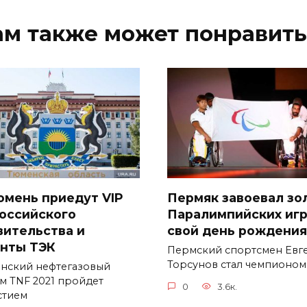
ам также может понравить
юмень приедут VIP
Пермяк завоевал зо
российского
Паралимпийских игр
вительства и
свой день рождения
анты ТЭК
Пермский спортсмен Евг
Торсунов стал чемпионом
нский нефтегазовый
м TNF 2021 пройдет
0
3.6к.
стием