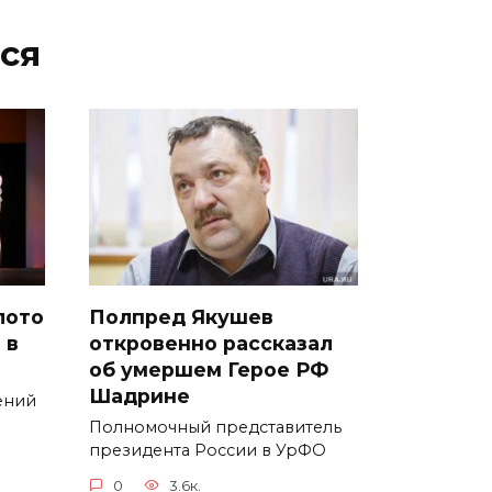
ся
лото
Полпред Якушев
 в
откровенно рассказал
об умершем Герое РФ
Шадрине
ений
Полномочный представитель
президента России в УрФО
0
3.6к.