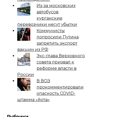
Из-за московских
автобусов
курганские
перевозчики несут убытки
Коммунисты
попросили Путина
запретить экспорт
вакцин из РФ
Экс-глава Верховного
совета призвал к
реформе власти в
России
В ВОЗ
прокомментировали
опасность COVID-
штамма «йота»
Рубрики