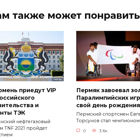
ам также может понравить
юмень приедут VIP
Пермяк завоевал зо
российского
Паралимпийских игр
вительства и
свой день рождения
анты ТЭК
Пермский спортсмен Евг
Торсунов стал чемпионом
нский нефтегазовый
м TNF 2021 пройдет
0
3.6к.
стием