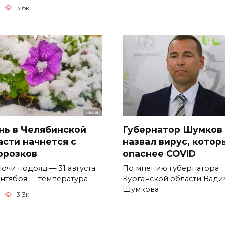
3.6к.
нь в Челябинской
Губернатор Шумков
асти начнется с
назвал вирус, котор
орозков
опаснее COVID
ночи подряд — 31 августа
По мнению губернатора
сентября — температура
Курганской области Вади
Шумкова
3.3к.
0
1.6к.