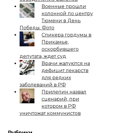
Военные прошли
колонной по центру
Тюмени в День
Победы. Фото
Спикера гордумы в
Прикамье,
оскорбившего
депутата, ждет суд
Врачи жалуются на
дефицит лекарств
для редких
заболеваний в РФ
Прилепин назвал
сценарий, при
котором в РФ
уничтожат коммунистов
Рубрики