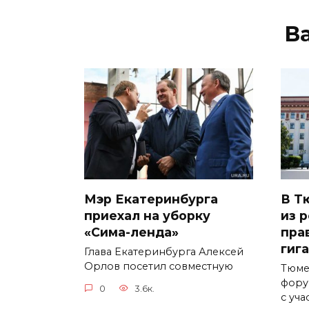
В
Мэр Екатеринбурга
В Т
приехал на уборку
из 
«Сима-ленда»
пра
гиг
Глава Екатеринбурга Алексей
Орлов посетил совместную
Тюме
фору
0
3.6к.
с уча