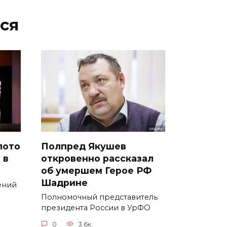
ся
лото
Полпред Якушев
 в
откровенно рассказал
об умершем Герое РФ
Шадрине
ений
Полномочный представитель
президента России в УрФО
0
3.6к.