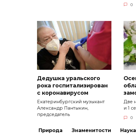
0
Дедушка уральского
Осе
рока госпитализирован
обл
с коронавирусом
зам
Екатеринбургский музыкант
Две 
Александр Пантыкин,
и 1 
председатель
0
0
3.6к.
Природа
Знаменитости
Наука