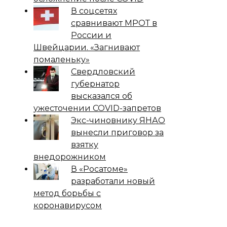
В соцсетях
сравнивают МРОТ в
России и
Швейцарии. «Загнивают
помаленьку»
Свердловский
губернатор
высказался об
ужесточении COVID-запретов
Экс-чиновнику ЯНАО
вынесли приговор за
взятку
внедорожником
В «Росатоме»
разработали новый
метод борьбы с
коронавирусом