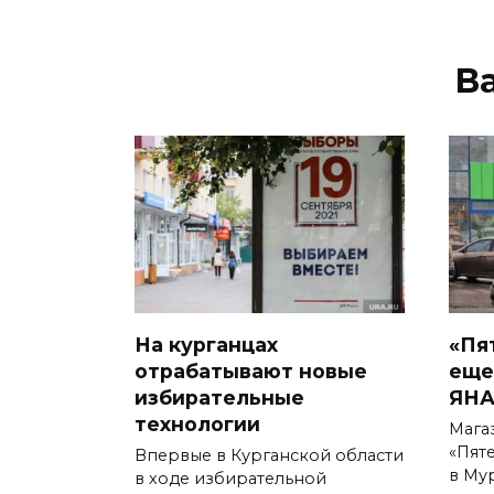
В
На курганцах
«Пя
отрабатывают новые
еще
избирательные
ЯН
технологии
Мага
«Пят
Впервые в Курганской области
в Му
в ходе избирательной