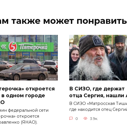
ам также может понравить
терочка» откроется
В СИЗО, где держат
 в одном городе
отца Сергия, нашли
АО
В СИЗО «Матросская Тиши
где находится отец Серги
зин федеральной сети
ерочка» откроется
0
3.9к.
равленко (ЯНАО).