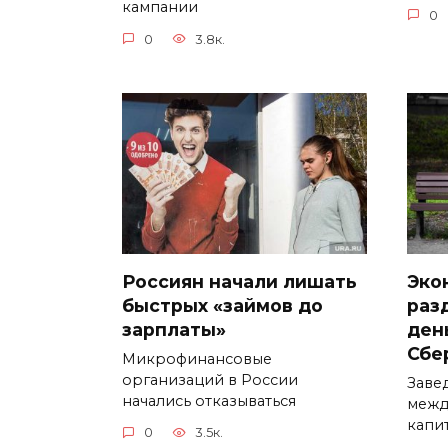
кампании
0
0
3.8к.
Россиян начали лишать
Эко
быстрых «займов до
раз
зарплаты»
ден
Сбе
Микрофинансовые
организаций в России
Заве
начались отказываться
межд
капи
0
3.5к.