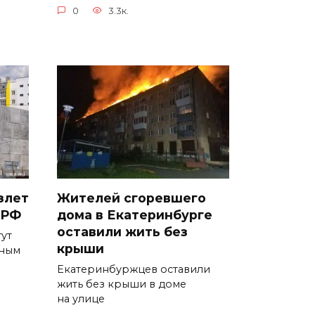
0
3.3к.
злет
Жителей сгоревшего
 РФ
дома в Екатеринбурге
оставили жить без
гут
крыши
чным
Екатеринбуржцев оставили
жить без крыши в доме
на улице