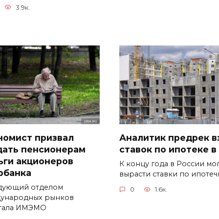
3.9к.
номист призвал
Аналитик предрек в
дать пенсионерам
ставок по ипотеке в
ьги акционеров
К концу года в России мо
рбанка
вырасти ставки по ипоте
дующий отделом
0
1.6к.
ународных рынков
тала ИМЭМО